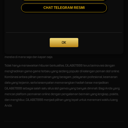
menyediakan sistem transaksi yang cepat dan praktis, baik untuk deposit maupun
CHAT TELEGRAM RESMI
penarikan dana. Dukungan berbagai metode pembayaran memudahkan setiap pemain
dalam melakukan transaksi tanpa kendala. Selain itu, layanan pelanggan yang siap
membantu selama 24 jam menjadi nilai tambah yang membuat para member merasa
lebih aman dan nyaman saat bermain.
GILABET888 juga dikenal karena menghadirkan berbagai promo menarik, bonus harian,
cashback, serta event spesial yang dapat meningkatkan peluang keuntungan bagi para
OK
pemain. Dengan antarmuka yang ramah pengguna dan kompatibel di berbagai perangkat,
mulai dari smartphone hingga komputer, setiap pemain dapat menikmati permainan favorit
mereka di mana saja dan kapan saja.
Tidak hanya menawarkan hiburan berkualitas, GILABET888 terus berinovasi dengan
menghadirkan game-game terbaru yang sedang populer di kalangan pemain slot online.
Kombinasi antara pilihan permainan yang beragam, pelayanan profesional, keamanan
data yang terjamin, serta kesempatan memenangkan hadiah besar menjadikan
GILABET888 sebagai salah satu situs slot games yang banyak diminati. Bagi Anda yang
mencari platform permainan online dengan pengalaman bermain yang lengkap, praktis,
dan menghibur, GILABET888 menjadi pilihan yang tepat untuk menemani waktu luang
Anda.