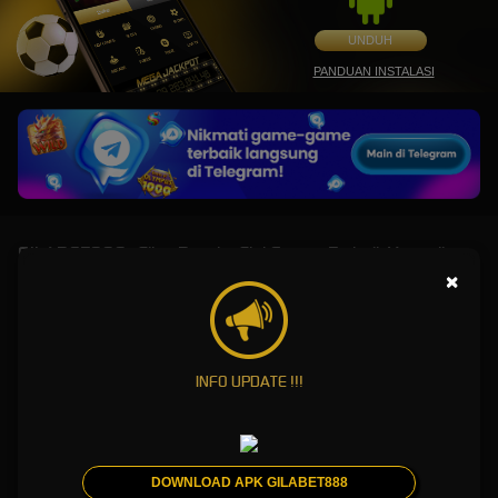
UNDUH
PANDUAN INSTALASI
GILABET888 : Situs Bandar Slot Games Terbaik Yang di
Sukai Anak Muda
×
GILABET888
hadir sebagai situs bandar slot games terbaik yang menjadi pilihan favorit
para pecinta permainan online, khususnya kalangan anak muda yang mencari hiburan
seru dan peluang kemenangan menarik. Dengan koleksi permainan slot yang lengkap dari
INFO UPDATE !!!
berbagai provider ternama, GILABET888 menawarkan pengalaman bermain yang
modern, aman, dan mudah diakses kapan saja. Setiap permainan dirancang dengan
tampilan grafis berkualitas tinggi, fitur bonus yang melimpah, serta peluang jackpot yang
menggiurkan sehingga mampu memberikan sensasi bermain yang lebih menyenangkan.
DOWNLOAD APK GILABET888
Sebagai platform yang mengutamakan kenyamanan pengguna, GILABET888