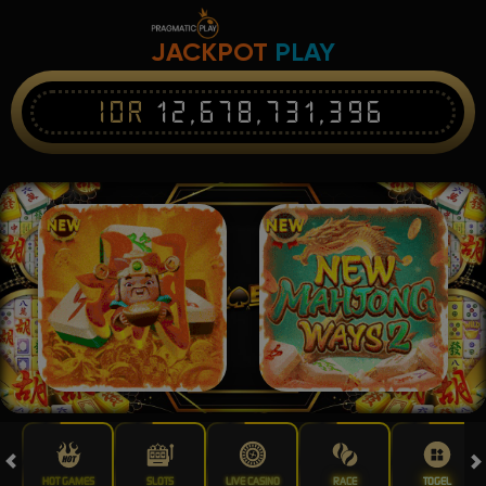
JACKPOT
PLAY
IDR
12,678,731,396
HOT GAMES
SLOTS
LIVE CASINO
RACE
TOGEL