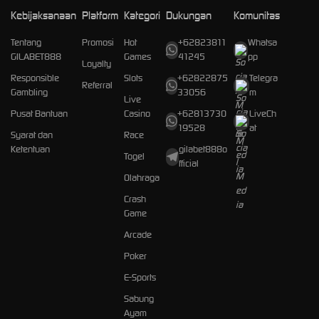
Kebijaksanaan
Platform
Kategori
Dukungan
Komunitas
Tentang
Promosi
Hot
+62823811
Whatsa
GILABET888
Games
41245
pp
Loyalty
Responsible
Slots
+62822875
Telegra
Referral
Gambling
33056
m
Live
Pusat Bantuan
Casino
+62813730
LiveCh
19528
at
Syarat dan
Race
Ketentuan
gilabet888o
Togel
fficial
Olahraga
Crash
Game
Arcade
Poker
E-Sports
Sabung
Ayam