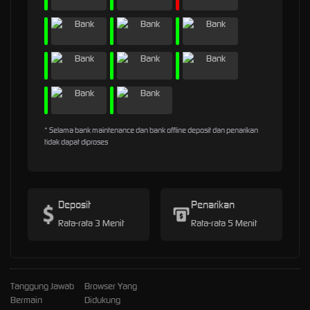
* Selama bank maintenance dan bank offline deposit dan penarikan
tidak dapat diproses
Deposit
Penarikan
Rata-rata 3 Menit
Rata-rata 5 Menit
Tanggung Jawab
Browser Yang
Bermain
Didukung