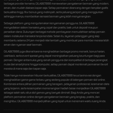
berbagai provider ternama, GILABET888 menawarkan pengalaman bermain yang modern,
aman, dan mudah diakses kapan saja. Setiap permainan dirancang dengan tampilan grafis
berkualitas tinggi, fitur bonus yang melimpah, serta peluang jackpot yang menggiurkan
sehingga mampu memberikan sensasi bermain yang lebih menyenangkan.
Sebagai platform yang mengutamakan kenyamanan pengguna, GILABET888
menyediakan sistem transaksi yang cepat dan praktis, baik untuk deposit maupun
penarikan dana. Dukungan berbagai metode pembayaran memudahkan setiap pemain
dalam melakukan transaksi tanpa kendala. Selain itu, layanan pelanggan yang siap
membantu selama 24 jam menjadi nilai tambah yang membuat para member merasa lebih
aman dan nyaman saat bermain.
GILABET888 juga dikenal karena menghadirkan berbagai promo menarik, bonus harian,
cashback, serta event spesial yang dapat meningkatkan peluang keuntungan bagi para
pemain. Dengan antarmuka yang ramah pengguna dan kompatibel di berbagai perangkat,
mulai dari smartphone hingga komputer, setiap pemain dapat menikmati permainan favorit
mereka di mana saja dan kapan saja.
Tidak hanya menawarkan hiburan berkualitas, GILABET888 terus berinovasi dengan
menghadirkan game-game terbaru yang sedang populer di kalangan pemain slot online.
Kombinasi antara pilihan permainan yang beragam, pelayanan profesional, keamanan data
yang terjamin, serta kesempatan memenangkan hadiah besar menjadikan GILABET888
sebagai salah satu situs slot games yang banyak diminati. Bagi Anda yang mencari
platform permainan online dengan pengalaman bermain yang lengkap, praktis, dan
menghibur, GILABET888 menjadi pilihan yang tepat untuk menemani waktu luang Anda.