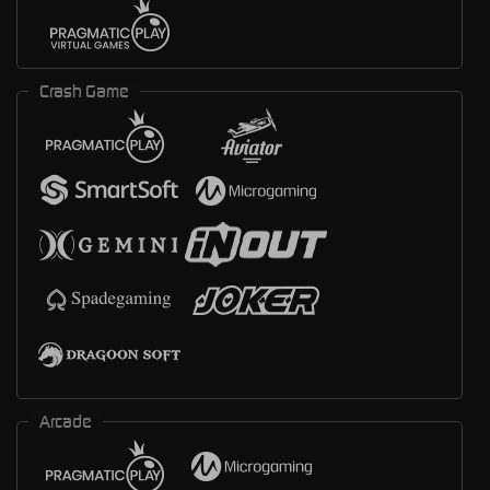
Crash Game
Arcade