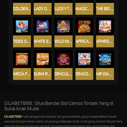
GOLDEN FORTUNE HORSE
LADY OF RA
LUCKY TIGER
MAGIC PEARLS
THE BIG THE FAT THE UGLY
TIDES OF FORTUNE
WHITE ELEPHANT
WILD MINER
AFRICAN BUFFALO 5000
APHRODITE’S BLESSING
MEGA FORTUNE OX
SUSHI RUSH
DRACULA’S CASTLE BANQUET
DRAGON FORTUNE
MR DIAMOND DELUXE
GILABET888 : Situs Bandar Slot Games Terbaik Yang di
Sukai Anak Muda
GILABET888
hadir sebagai situs bandar slot games terbaik yang menjadi pilihan favorit
para pecinta permainan online, khususnya kalangan anak muda yang mencari hiburan seru
dan peluang kemenangan menarik. Dengan koleksi permainan slot yang lengkap dari