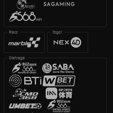
Race
Togel
Olahraga