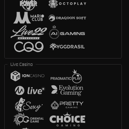
Live Casino