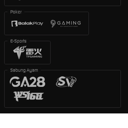
Poker
E-Sports
Sabung Ayam