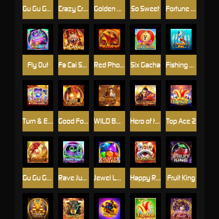
Gu Gu Gu M
Crazy Crazy
Golden Eggs
So Sweet
Fortune Totem
Fly Out
Fa Cai Shen M
Red Phoenix
Six Gacha
Fishing King
Turn & Earn
Good Fortune M
WILD BOUNTY 2
Hero of the 3 Kingdoms - Cao Cao
Top Ace 2
Gu Gu Gu2
Rave Jump
Jewel Luxury
Happy Rich Year
Fruit King