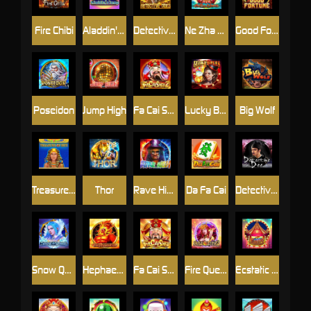
Fire Chibi
Aladdin's lamp
Detective Dee 2
Ne Zha Advent
Good Fortune
Poseidon
Jump High
Fa Cai Shen2
Lucky Boxes
Big Wolf
Treasure of Seti
Thor
Rave High
Da Fa Cai
Detective Dee
Snow Queen
Hephaestus
Fa Cai Shen
Fire Queen2
Ecstatic Circus