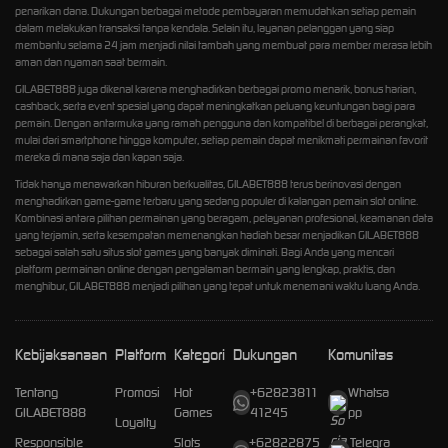
penarikan dana. Dukungan berbagai metode pembayaran memudahkan setiap pemain
dalam melakukan transaksi tanpa kendala. Selain itu, layanan pelanggan yang siap
membantu selama 24 jam menjadi nilai tambah yang membuat para member merasa lebih
aman dan nyaman saat bermain.
GILABET888 juga dikenal karena menghadirkan berbagai promo menarik, bonus harian,
cashback, serta event spesial yang dapat meningkatkan peluang keuntungan bagi para
pemain. Dengan antarmuka yang ramah pengguna dan kompatibel di berbagai perangkat,
mulai dari smartphone hingga komputer, setiap pemain dapat menikmati permainan favorit
mereka di mana saja dan kapan saja.
Tidak hanya menawarkan hiburan berkualitas, GILABET888 terus berinovasi dengan
menghadirkan game-game terbaru yang sedang populer di kalangan pemain slot online.
Kombinasi antara pilihan permainan yang beragam, pelayanan profesional, keamanan data
yang terjamin, serta kesempatan memenangkan hadiah besar menjadikan GILABET888
sebagai salah satu situs slot games yang banyak diminati. Bagi Anda yang mencari
platform permainan online dengan pengalaman bermain yang lengkap, praktis, dan
menghibur, GILABET888 menjadi pilihan yang tepat untuk menemani waktu luang Anda.
Kebijaksanaan
Platform
Kategori
Dukungan
Komunitas
Tentang
Promosi
Hot
+62823811
Whatsa
GILABET888
Games
41245
pp
Loyalty
Responsible
Slots
+62822875
Telegra