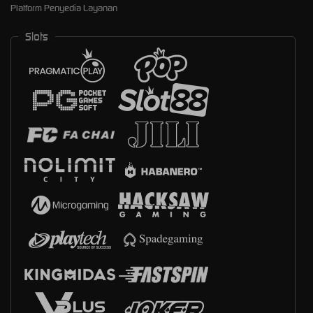
Platform Penyedia Layanan
Slots