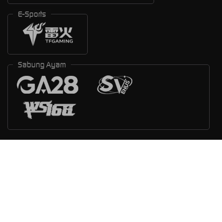
E-Sports
Sabung Ayam