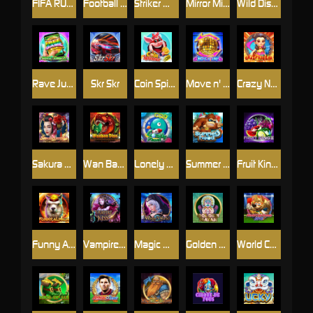
FIFA RUSH
Football Fever
Striker WILD
Mirror Mirror
Wild Disco Night
Rave Jump 2 M
Skr Skr
Coin Spinner
Move n' Jump
Crazy Nuozha
Sakura Legend
Wan Bao Dino
Lonely Planet
Summer Mood
Fruit King II
Funny Alpaca
Vampire Kiss
Magic World
Golden Mayan
World Cup Russia 2018