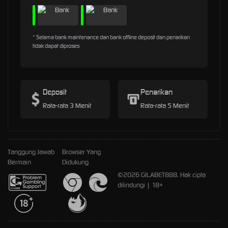
* Selama bank maintenance dan bank offline deposit dan penarikan
tidak dapat diproses
Deposit
Penarikan
Rata-rata 3 Menit
Rata-rata 5 Menit
Tanggung Jawab
Browser Yang
Bermain
Didukung
©2026 GILABET888. Hak cipta
dilindungi | 18+