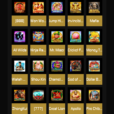
[888]
Won Won Won
Jump High 2
Invincible Elephant
Mafia
All Wilds
Ninja Raccoon
Mr. Miser
Cricket Fever
Money Tree
Watah Master
Shou-Xin
Chameleon
God of War
Dollar Bomb
ZhongKui
[777]
Great Lion
Apollo
Fire Chibi M