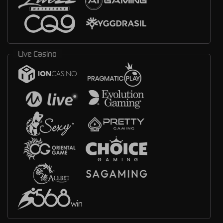
Live Casino