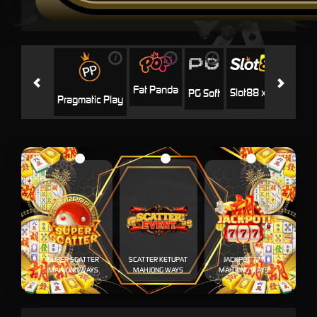
i
i
i
i
i
Facha
Fat Panda
Slot88 x PP
PG Soft
Pragmatic Play
SUPER SCATTER
SCATTER KETUPAT
JACKPOT 777
MAHJONG WAYS
MAHJONG WAYS
MAHJONG WAYS