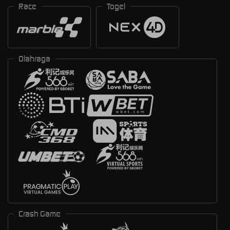
Race
Togel
Olahraga
Crash Game