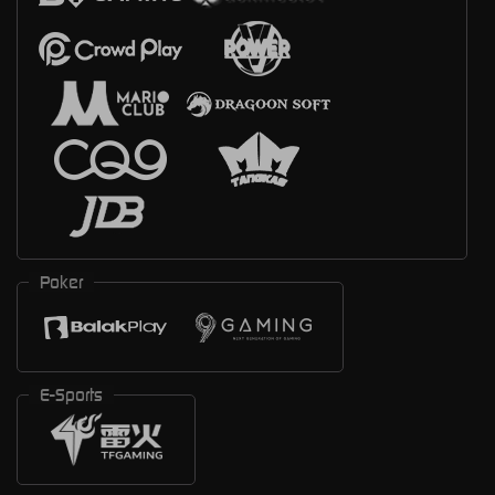
Poker
E-Sports