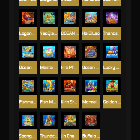
Legend of the phoenix
YaoQianShu
OCEAN MONSTER 2
HaiDiLao
Thanos Avengers
Ocean Paradise
Master Of The Deep
Fire Phoenix
Ocean King 3
Lucky Fishing
Fishman Wharf
Fish Music World
Kirin Storm
Mermaids-6s
Golden Legend Plus
Spongebob
Thunder Dragon
Jin Chan Bu Yu
Buffalo thunder