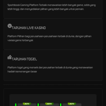
Sportsbook Gaming Platform Terbaik menawarkan lebih banyak game, odds yang
lebih tinggi, dan menyediakan pilihan yang lebih banyak untuk pemain.
TARUHAN LIVE KASINO
Platform Pilihan bagi perusahaan-perusahaan terbaik di dunia, dengan pilihan
variasi game terbanyak
TARUHAN TOGEL
Platform togel yang menarik dari perusahan terbaik di dunia yang menawarkan
hadiah kemenangan besar