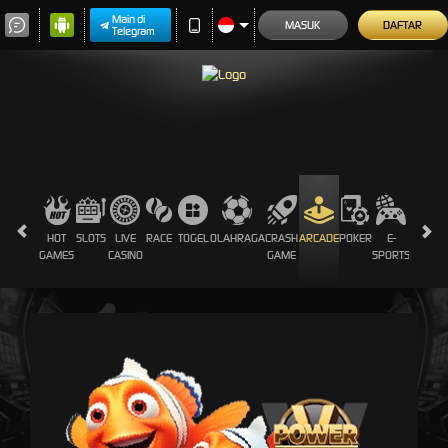
Main di
MASUK
DAFTAR
Telegram
HOT
SLOTS
LIVE
RACE
TOGEL
OLAHRAGA
CRASH
ARCADE
POKER
E-
SABUN
GAMES
CASINO
GAME
SPORTS
AYAM