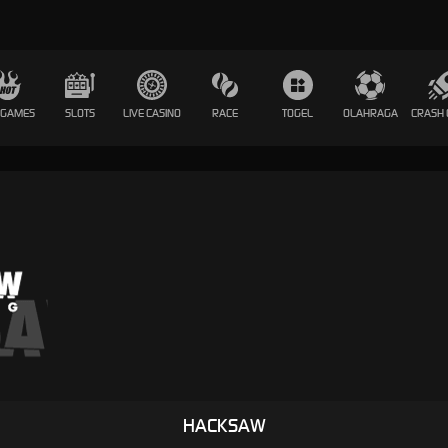
 GAMES
SLOTS
LIVE CASINO
RACE
TOGEL
OLAHRAGA
CRASH
HACKSAW