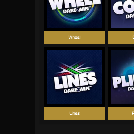
Wheel
Lines
P