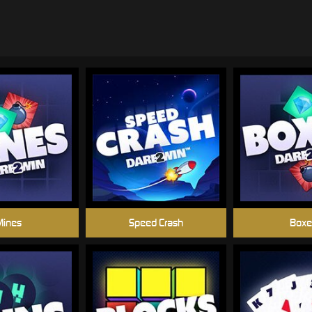
Mines
Speed Crash
Boxe