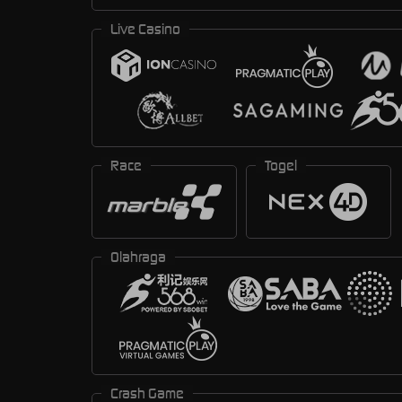
Live Casino
Race
Togel
Olahraga
Crash Game