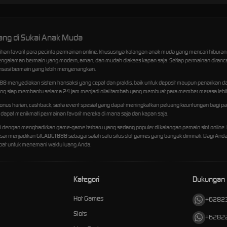
ang di Sukai Anak Muda
pilihan favorit para pecinta permainan online, khususnya kalangan anak muda yang mencari hibur
alaman bermain yang modern, aman, dan mudah diakses kapan saja. Setiap permainan dirancang d
nsasi bermain yang lebih menyenangkan.
menyediakan sistem transaksi yang cepat dan praktis, baik untuk deposit maupun penarikan
n yang siap membantu selama 24 jam menjadi nilai tambah yang membuat para member merasa leb
onus harian, cashback, serta event spesial yang dapat meningkatkan peluang keuntungan bagi 
 dapat menikmati permainan favorit mereka di mana saja dan kapan saja.
i dengan menghadirkan game-game terbaru yang sedang populer di kalangan pemain slot online. 
r menjadikan GILABET888 sebagai salah satu situs slot games yang banyak diminati. Bagi And
epat untuk menemani waktu luang Anda.
Kategori
Dukungan
Hot Games
+6282
Slots
+6282