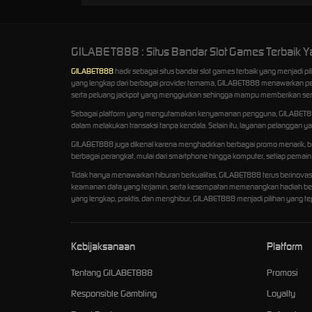
GILABET888 : Situs Bandar Slot Games Terbaik Y
GILABET888
hadir sebagai situs bandar slot games terbaik yang menjadi 
yang lengkap dari berbagai provider ternama, GILABET888 menawarkan peng
serta peluang jackpot yang menggiurkan sehingga mampu memberikan se
Sebagai platform yang mengutamakan kenyamanan pengguna, GILABET888 
dalam melakukan transaksi tanpa kendala. Selain itu, layanan pelangga
GILABET888 juga dikenal karena menghadirkan berbagai promo menarik, b
berbagai perangkat, mulai dari smartphone hingga komputer, setiap pemain
Tidak hanya menawarkan hiburan berkualitas, GILABET888 terus berinovas
keamanan data yang terjamin, serta kesempatan memenangkan hadiah besa
yang lengkap, praktis, dan menghibur, GILABET888 menjadi pilihan yang t
Kebijaksanaan
Platform
Tentang GILABET888
Promosi
Responsible Gambling
Loyalty