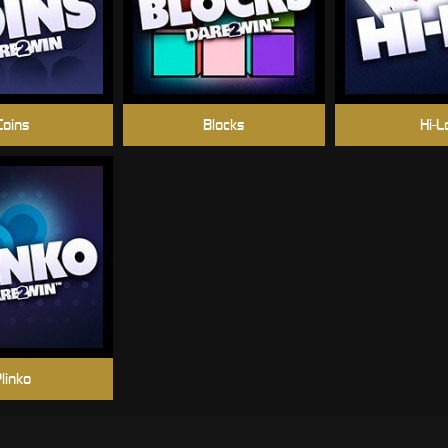
Coins
Blocks
Hi-L
linko