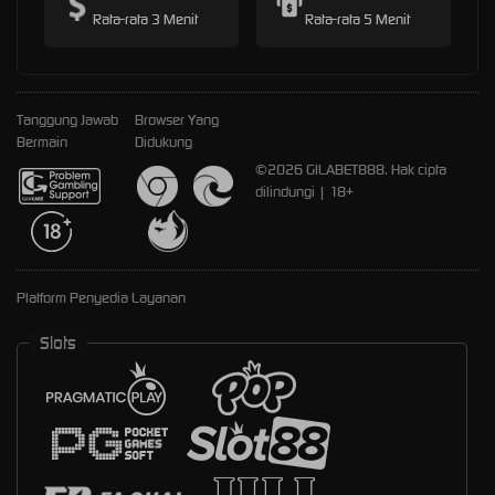
Rata-rata 3 Menit
Rata-rata 5 Menit
Tanggung Jawab
Browser Yang
Bermain
Didukung
©2026 GILABET888. Hak cipta
dilindungi | 18+
Platform Penyedia Layanan
Slots