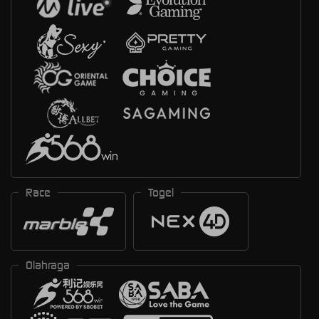
Race
Togel
Olahraga