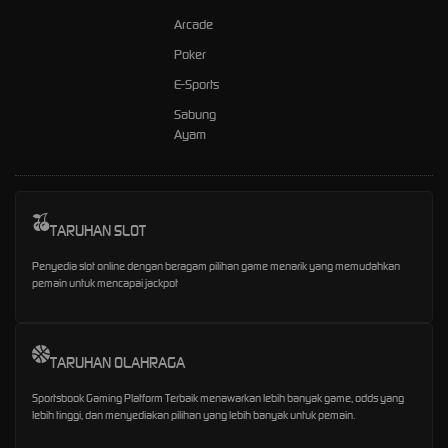
Arcade
Poker
E-Sports
Sabung
Ayam
TARUHAN SLOT
Penyedia slot online dengan beragam pilihan game menarik yang memudahkan
pemain untuk mencapai jackpot
TARUHAN OLAHRAGA
Sportsbook Gaming Platform Terbaik menawarkan lebih banyak game, odds yang
lebih tinggi, dan menyediakan pilihan yang lebih banyak untuk pemain.